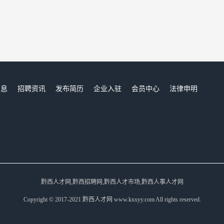
信息
招聘资讯
发布简历
企业入驻
会员中心
法律申明
们
黔西人才网,黔西招聘网,黔西人才市场,黔西人事人才网
Copyright © 2017-2021 黔西人才网 www.kxxyy.com All rights reserved.