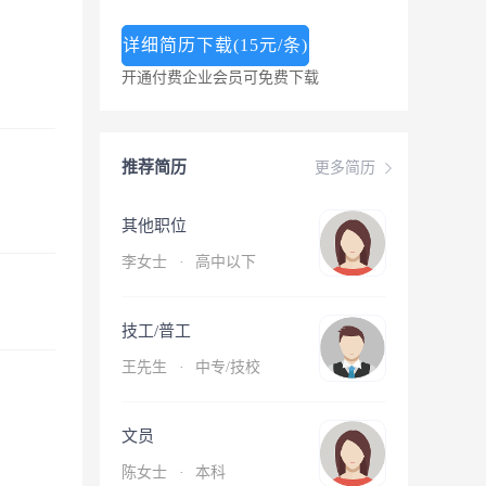
详细简历下载(15元/条)
开通付费企业会员可免费下载
推荐简历
更多简历
其他职位
李女士
·
高中以下
技工/普工
王先生
·
中专/技校
文员
陈女士
·
本科