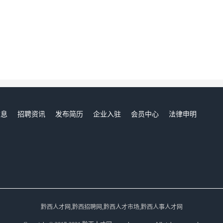
信息
招聘资讯
发布简历
企业入驻
会员中心
法律申明
们
黔西人才网,黔西招聘网,黔西人才市场,黔西人事人才网